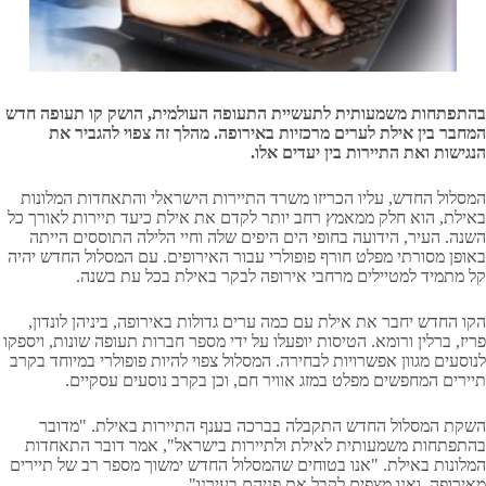
בהתפתחות משמעותית לתעשיית התעופה העולמית, הושק קו תעופה חדש
המחבר בין אילת לערים מרכזיות באירופה. מהלך זה צפוי להגביר את
הנגישות ואת התיירות בין יעדים אלו.
המסלול החדש, עליו הכריזו משרד התיירות הישראלי והתאחדות המלונות
באילת, הוא חלק ממאמץ רחב יותר לקדם את אילת כיעד תיירות לאורך כל
השנה. העיר, הידועה בחופי הים היפים שלה וחיי הלילה התוססים הייתה
באופן מסורתי מפלט חורף פופולרי עבור האירופים. עם המסלול החדש יהיה
קל מתמיד למטיילים מרחבי אירופה לבקר באילת בכל עת בשנה.
הקו החדש יחבר את אילת עם כמה ערים גדולות באירופה, ביניהן לונדון,
פריז, ברלין ורומא. הטיסות יופעלו על ידי מספר חברות תעופה שונות, ויספקו
לנוסעים מגוון אפשרויות לבחירה. המסלול צפוי להיות פופולרי במיוחד בקרב
תיירים המחפשים מפלט במזג אוויר חם, וכן בקרב נוסעים עסקיים.
השקת המסלול החדש התקבלה בברכה בענף התיירות באילת. "מדובר
בהתפתחות משמעותית לאילת ולתיירות בישראל", אמר דובר התאחדות
המלונות באילת. "אנו בטוחים שהמסלול החדש ימשוך מספר רב של תיירים
מאירופה, ואנו מצפים לקבל את פניהם בעירנו".