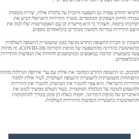
לתוואי החדש צפויה גם השפעה חיובית על כלכלת אילת, יצירת מקומות
עבודה וחיזוק העסקים המקומיים. משרד התיירות הישראלי הביע את
תמיכתו ביוזמה, והצהיר כי היא מיישרת קו עם האסטרטגיה שלו לגוון את
היצע התיירות במדינה ולמשוך מבקרים בינלאומיים נוספים.
השקת קו חברת התעופה החדש מגיעה בזמן שתעשיית התעופה העולמית
מתאוששת בהדרגה מההשפעה של מגיפת הקורונה (COVID-19). זה מהווה
צעד משמעותי קדימה במאמצים המתמשכים להחיות את הנסיעות והתיירות
הבינלאומיים.
לסיכום, קו התעופה החדש המחבר את אילת עם ערי אירופה הגדולות מהווה
התפתחות משמעותית לתעשיית התעופה העולמית, לעיר אילת ולמגזר
התיירות הישראלי. הוא צפוי להגביר את הנגישות, להגביר את התיירות
ולהשפיע לטובה על הכלכלה המקומית. בעוד העולם ממשיך לנווט את
האתגרים של מגיפת הקורונה, יוזמות כאלה הן סימן מבורך להתקדמות
והתאוששות בתעשיית הנסיעות והתיירות העולמית.