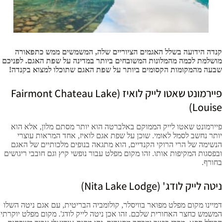
קנדה הידועה בשלל האגמים הציוריים שלה, המשמשים ממש כתפאורה
מושלמת לכמה מהמלונות המשובחים ביותר במדינה על שפת האגם. לפניכם
שבעה מהמקומות הקסומים ביותר על שפת האגם שתוכלו למצוא בקנדה!
פיירמונט שאטו לייק לואיז (Fairmont Chateau Lake
Louise)
פיירמונט שאטו לייק הממוקם באלברטה הוא יותר מסתם מלון, אלא הוא
יותר נחשב לסמל לאומי. שוכן על שפת אגם לואיז, אחד המראות עוצרי
הנשימה של הרי הרוקי הקנדיים, הוא מתגאה בנופים מלכותיים של האגם
ובפסגות המקיפות אותו. זהו מקום מפלט עבור נופשי קיץ וגם חובבי ריגושים
בחורף.
ניטה לייק לודג' (Nita Lake Lodge)
דמיינו מקום מפלט מפואר בוויסלר, קולומביה הבריטית, עם אגם ניטה השלו
המשמש כחצר האחורית שלכם. זהו אכן ניטה לייק לודג'. מקום מפלט יוקרתי