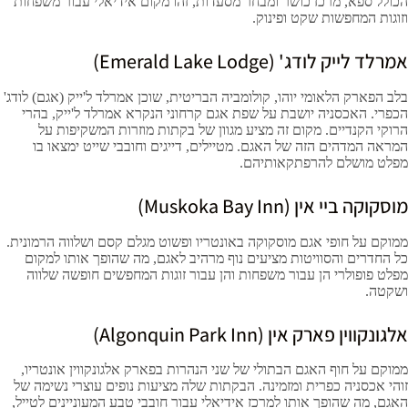
הכולל ספא, מרכז כושר ומבחר מסעדות, זהו מקום אידיאלי עבור משפחות
וזוגות המחפשות שקט ופינוק.
אמרלד לייק לודג' (
(Emerald Lake Lodge
בלב הפארק הלאומי יוהו, קולומביה הבריטית, שוכן אמרלד ל'ייק (אגם) לודג'
הכפרי. האכסניה יושבת על שפת אגם קרחוני הנקרא אמרלד ל'ייק, בהרי
הרוקי הקנדיים. מקום זה מציע מגוון של בקתות מוזרות המשקיפות על
המראה המדהים הזה של האגם. מטיילים, דייגים וחובבי שייט ימצאו בו
מפלט מושלם להרפתקאותיהם.
מוסקוקה ביי אין (Muskoka Bay Inn)
ממוקם על חופי אגם מוסקוקה באונטריו ופשוט מגלם קסם ושלווה הרמונית.
כל החדרים והסוויטות מציעים נוף מרהיב לאגם, מה שהופך אותו למקום
מפלט פופולרי הן עבור משפחות והן עבור זוגות המחפשים חופשה שלווה
ושקטה.
אלגונקווין פארק אין (Algonquin Park Inn)
ממוקם על חוף האגם הבתולי של שני הנהרות בפארק אלגונקווין אונטריו,
זוהי אכסניה כפרית ומזמינה. הבקתות שלה מציעות נופים עוצרי נשימה של
האגם, מה שהופך אותו למרכז אידיאלי עבור חובבי טבע המעוניינים לטייל,