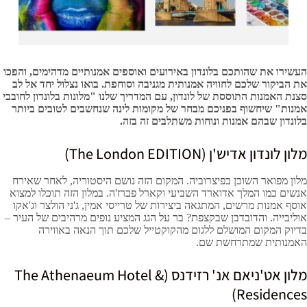
העשירו את שהותכם בלונדון באירועים ואוספים אמנותיים מדהימים, והפכו
את הביקור שלכם לחוויה אמנותית מגניבה וסוחפת. בואו נצלול יחד אל לב
סצנת האמנות התוססת של לונדון, עם המדריך שלנו "מלונות בלונדון לחובבי
אמנות" שיחשוף בפניכם מבחר של מקומות לינה שנחשבים לטובים ביותר
בלונדון שבהם אמנות ונוחות משתלבים זה בזה.
מלון לונדון אדיש'ן (The London EDITION)
מלון מפואר השוכן בפיצרוביה. המקום הזה נושם היסטוריה, לאחר שאירח
אנשים כמו המלך אדוארד השביעי וקארל פברז'ה. במלון הזה תוכלו למצוא
אוסף אמנות מרשים, המתגאה ביצירות של טרייסי אמין, ג'ני הולצר וג'אקו
אוליבייה. והדובדבן שבקצפת? בר על הגג המציע נופים מרהיבים של העיר –
בדיוק המקום המושלם ללגום מהקוקטייל שלכם תוך הנאה באווירה
האמנותית שמתרחשת שם.
מלון אט'ניאם אנ' רזידנס (The Athenaeum Hotel &
Residences)