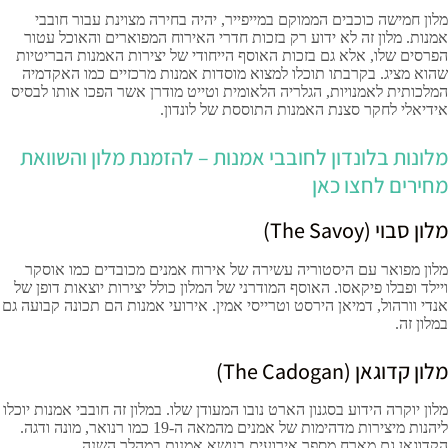
מלון חמישה כוכבים הממוקם במייפייר, יהיה בחירה מצוינת עבור חובבי
אמנות. מלון זה לא ידוע רק בזכות חדרי האירוח המפוארים והאוכל עטור
הפרסים שלו, אלא גם בזכות האוסף הייחודי של יצירות האמנות הבריטיות
שהוא מציג. בקרבתו תוכלו למצוא מוסדות אמנות מרכזיים כמו האקדמיה
המלכותית לאמנויות, הגלריה הלאומית וטייט מודרן אשר הפכו אותו לבסיס
אידיאלי לחקר סצנת האמנות התוססת של לונדון.
מלונות בלונדון לחובבי אמנות – להזמנת מלון והשוואת
מחירים לחצו כאן
מלון סבוי (The Savoy)
מלון מפואר עם היסטוריה עשירה של אירוח אמנים מכובדים כמו אוסקר
ויילד ופבלו פיקאסו. האוסף המודרני של המלון כולל יצירות יוצאות דופן של
אנדי וורהול, דמיאן הירסט וטרייסי אמין. אירועי אמנות הם תכונה קבועה גם
במלון זה.
מלון קדוגאן (The Cadogan)
מלון יוקרה הידוע בסגנון הארט נובו המעודן שלו. במלון זה חובבי אמנות יוכלו
ליהנות מיצירות מדהימות של אמנים מהמאה ה-19 כמו רנואר, מונה ודגה.
הקדוגאן גם מארח מספר אירועים בנושא אמנות במהלך השנה.