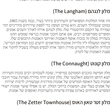
מלון לנגהם (The Langham)
זהו אחד המלונות המפוארים והעתיקים ביותר בעיר, נבנה בשנת 1865.
כמובן שבמהלך השנים, הוא עודכן ושופץ כדי לספק שירותים מודרניים תוך
שמירה על הקסם ההיסטורי שלו. מלון לנגהם אירח לאורך השנים אמנים
וסופרים מפורסמים רבים, אם אתם חובבי אמנות כנראה שממש תהנו
בשהייה במלון זה בזכות אוסף האמנות ואירועי האמנות התכופים שלו.
מיקומו המעולה ליד גלריות אומנות ומוזיאונים ידועים כגון המוזיאון הבריטי,
הגלריה הלאומית והטייט מודרן הופך אותו לבסיס מעולה בשביל לחקור את
סצנת האמנות של לונדון.
מלון קונוט (The Connaught)
מלון חמישה כוכבים הממוקם במייפייר, שזכה לשבחים רבים בזכות השירות
יוצא הדופן והקסם האלגנטי שלו. מלון קונוט יהיה בחירה מצוינת עבור חובבי
אמנות בשל האוסף המרשים של אמנות מודרנית ועכשווית, לרבות יצירות
של אמנים בעלי שם, המוצגות ברחבי המלון. יש בו אפילו שוער אמנות ייעודי
המסייע לאורחים בארגון צפיות פרטיות בתערוכות ואוספים של אמנות.
מלון זטר טאון האוס (The Zetter Townhouse)