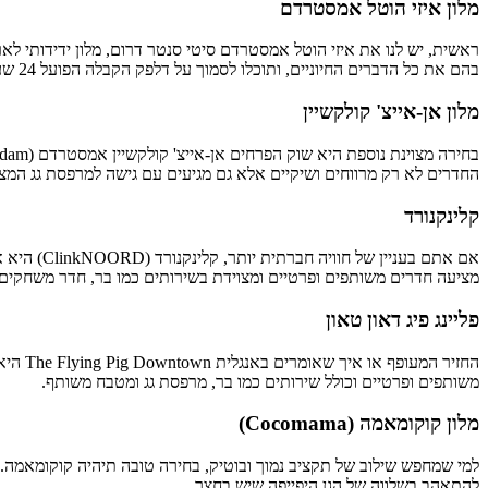
מלון איזי הוטל אמסטרדם
ראשית, יש לנו את איזי הוטל אמסטרדם סיטי סנטר דרום, מלון ידידותי ל
בהם את כל הדברים החיוניים, ותוכלו לסמוך על דלפק הקבלה הפועל 24 שעות ביממה עבור כל סיוע שתצטרכו.
מלון אן-אייצ' קולקשיין
החדרים לא רק מרווחים ושיקיים אלא גם מגיעים עם גישה למרפסת גג המצי
קלינקנורד
אם אתם בע
מציעה חדרים משותפים ופרטיים ומצוידת בשירותים כמו בר, חדר משחקים
פליינג פיג דאון טאון
החזיר
משותפים ופרטיים וכולל שירותים כמו בר, מרפסת גג ומטבח משותף.
מלון קוקומאמה (Cocomama)
למי שמחפש שילוב של תקציב נמוך ובוטיק, בחירה טובה תיהיה קוקומאמה. 
להתאהב בשלווה של הגן היפייפה שיש בחצר.