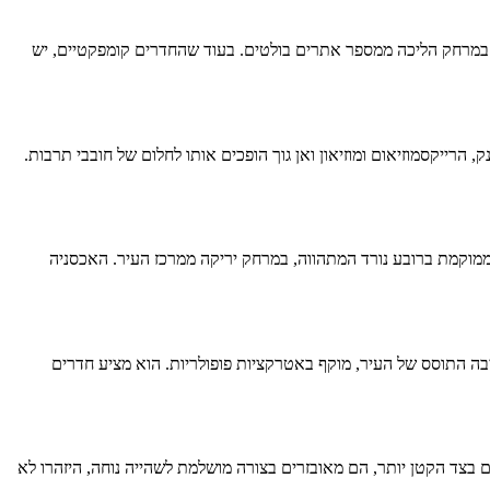
צא במרחק הליכה ממספר אתרים בולטים. בעוד שהחדרים קומפקטיים, יש
N), השוכן בלב הפועם של העיר. קרבתו לבית אנה פרנק, הרייקסמוזיאום ומוזיאון ואן גוך הופכים אותו לחלום של חובבי תרבות.
. פנינה ידידותית לתקציב זו ממוקמת ברובע נורד המתהווה, במרחק יריקה ממרכז העיר. האכסניה
קום אירוח זה ממוקם ממש בליבה התוסס של העיר, מוקף באטרקציות פופולריות. הוא מציע חדרים
 בצד הקטן יותר, הם מאובזרים בצורה מושלמת לשהייה נוחה, היזהרו לא