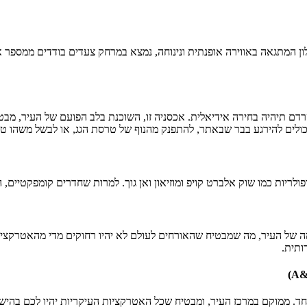
לון המתגאה באווירה אופנתית ונינוחה, נמצא במרחק צעדים בודדים ממספר 
טרדם תיהיה בחירה אידיאלית. אכסניה זו, השוכנת בלב הפועם של העיר, מב
יכולים להירגע בבר שבאתר, להתפנק מהנוף של טרסת הגג, או לבשל משהו 
פולריות כמו שוק אלברט קויפ ומוזיאון ואן גוך. למרות שחדרים קומפקטיים,
ה של העיר, מה שמבטיח שהאורחים לעולם לא יהיו רחוקים מדי מהאטרקציות
ותית.
ד. ממוקם במרכז העיר, ומבטיח שכל האטרקציות העיקריות יהיו לכם בהישג