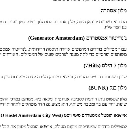
מלון אסתרה
מתחבא בשכונת יורדאן היפה, מלון אסתרה הוא מלון בוטיק קטן ונעים. המ
בגן חצר שליו.
ג'נרייטור אמסטרדם (Generator Amsterdam)
עבור מטיילים בודדים המחפשים אווירה תוססת וידידותית, ג'נרייטור אמס
משותפים ופרטיים כדי לתת מענה לצרכים שונים של המטיילים. האורחים 
מלון 7 הילס (7Hills)
שוכן בשכונת דה פייפ המגניבה, ונמצא במרחק הליכה קצרה מנקודות ציון פו
מלון בנק (BUNK)
מלון שפשוט נותן חותמת לסביבה אנרגטית ומלאה כיף. ממוקם במרכז ההומ
שונות. יחד עם בר ומטבח משותף, הוא מציע גם חדר משחקים לתחרות ידיד
איי&או הוסטל אמסטרדם סיטי ווסט (A&O Hostel Amsterdam City West)
למטיילים בודדים שמעדיפים מיקום מעולה, איי&או הוסטל מסמן את הכל יח