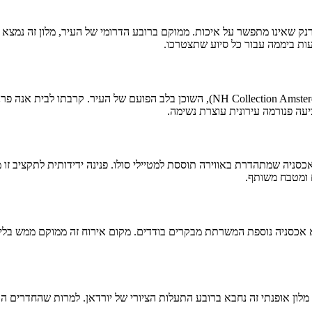
ארנק שאינו מתפשר על איכות. ממוקם ברובע הדרומי של העיר, מלון זה נמ
בחירה מצוינת נוספת היא שוק הפרחים אן-אייצ' קולקשיין אמסטרדם (H Collection Amsterdam
עה פנורמה עירונית עוצרת נשימה.
ניין של חוויה חברתית יותר, קלינקנורד (ClinkNOORD) היא אכסניה שמתהדרת באווירה תוססת למטיילי סולו
 ומטבח משותף.
 המעופף או איך שאומרים באנגלית The Flying Pig Downtown היא אכסניה נוספת המשרתת מבקרים בודדים. מ
מלון אופנתי זה נחבא ברובע התעלות הציורי של יורדאן. למרות שהחדרים הם