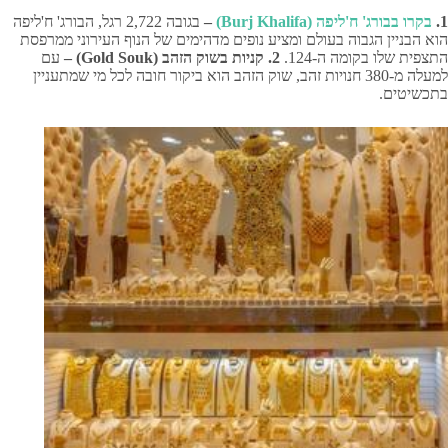
1.
בקרו בבורג' ח'ליפה
(Burj Khalifa)
–
בגובה 2,722 רגל, הבורג' ח'ליפה
הוא הבניין הגבוה בעולם ומציע נופים מדהימים של הנוף העירוני ממרפסת
התצפית שלו בקומה ה-124
.
2. קניות בשוק הזהב (Gold Souk) –
עם
למעלה מ-380 חנויות זהב, שוק הזהב הוא ביקור חובה לכל מי שמתעניין
בתכשיטים.