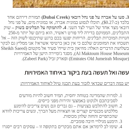
3.
סעו על אברה על פני נחל דובאי
(Dubai Creek)
תמורת דירהם אחד
בלבד (כ-$0.27), תוכלו לנסוע במונית אברה, או במונית מים, על פני נחל
דובאי מצד אחד של העיר לצד השני
.
4.
להתמקח על תבלינים בשוק –
שוק
התבלינים, הממוקם בדירה ליד פורט ראשיד, הוא ביתם של יותר מ-250
חנויות המוכרות תבלינים. הריחות יפגעו בכם ברגע שתיכנסו לשוק הזה – אל
תשכחו את המזומנים שלכם כי אין כאן כרטיסי אשראי! אני ממליץ גם לבקר
בשלושת הדברים האלה: מוזיאון בית שייח' סעיד אל מקטום (Sheikh Saeed
Al Maktoum House Museum), מסגד ג'ומיירה הישן של האמירויות
(Emirates Old Jumeirah Mosque) ופארק זביל (Zabeel Park).
עשה ואל תעשה בעת ביקור באיחוד האמירויות
יש כמה דברים שכדאי לזכור בעת תכנון טיול לאיחוד האמירויות:
למרות שהמדינה בטוחה יחסית, תמיד חשוב להיות מודעים
לסביבתכם ולנקוט באמצעי זהירות מפני כייסים.
חשוב להתלבש בצניעות – גם גברים וגם נשים צריכים להימנע
מללבוש מכנסיים קצרים או חצאיות מעל הברך, ונשים צריכות לוודא
שהכתפיים והחזה שלהן מכוסות.
הימנע מגילויי חיבה פומביים.
שימו לב לרמדאן אם אתם מבקרים בתקופה זו – עסקים רבים ייסגרו