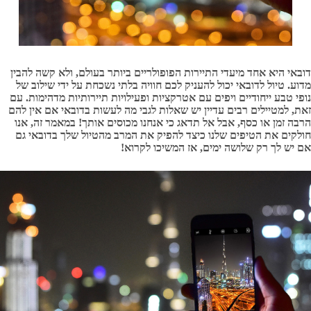
דובאי היא אחד מיעדי התיירות הפופולריים ביותר בעולם, ולא קשה להבין
מדוע. טיול לדובאי יכול להעניק לכם חוויה בלתי נשכחת על ידי שילוב של
נופי טבע ייחודיים ויפים עם אטרקציות ופעילויות תיירותיות מדהימות. עם
זאת, למטיילים רבים עדיין יש שאלות לגבי מה לעשות בדובאי אם אין להם
הרבה זמן או כסף, אבל אל תדאג כי אנחנו מכוסים אותך! במאמר זה, אנו
חולקים את הטיפים שלנו כיצד להפיק את המרב מהטיול שלך בדובאי גם
אם יש לך רק שלושה ימים, אז המשיכו לקרוא
!