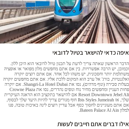
איפה כדאי להישאר בטיול לדובאי
הדבר הראשון שאתה צריך לדעת על תכנון טיול לדובאי הוא היכן ללון.
וכמובן, יש הרבה אפשרויות. בין אם אתם מחפשים מלון מפואר או אופציה
משתלמת יותר וחסכונית, יש משהו לכל אחד. אם אתם רוצים יוקרה
ואלגנטיות, בורג' אל ערב הוא המקום ללכת אליו. אם אתם מחפשים יוקרה
בעלות סבירה (ונוף מדהים), נסו את Shangri-La Hotel Dubai. אם יוקרה
פחות העניין ומחפשים מחיר נוח ונופים נהדרים, נסו את Crowne Plaza
Resort Downtown Jebel Ali אם להישאר בתקציב הוא הדאגה העיקרית
שלך, אז Ibis Styles Jumeirah חוף מגורים צריך להיות היעד שלך לבסוף,
אם אתם מעוניינים לחסוך כסף אבל עדיין רוצים לינה באיכות טובה, פנו
למלון Bateen Palace Al Ain.
אילו דברים אתם חייבים לעשות