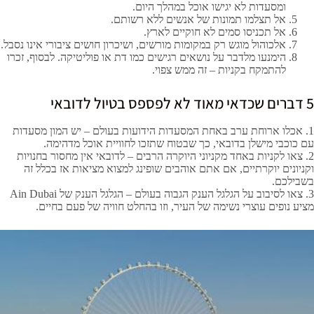
ומסעדות לא יגישו אוכל במהלך היום.
אל תצלמו תמונות של אנשים ללא רשותם.
אל תכניסו סמים לא חוקיים לארץ.
אלכוהול מוגש רק במקומות מורשים, ושיכרון חושים ציבורי אינו נסבל.
הימנעו מלדבר על נושאים רגישים כמו דת או פוליטיקה. לבסוף, זכרו
להתמקח בקניות – זה ממש צפוי.
5
דברים שכדאי מאוד לא לפספס בטיול לדובאי
1.
אכלו ארוחת ערב באחת המסעדות הידועות בעולם – יש המון מסעדות
עם כוכבי מישלן בדובאי, כך שבטוח שתזכו לחוויית אוכל מדהימה
.
2.
צאו לקניות באחד מקניוני היוקרה הרבים – לדובאי אין מחסור בחנויות
וקניונים יוקרתיים, אם אתם אוהבים שופינג למצוא מציאות אז בכלל זה
בשבילכם
.
3.
צאו לסיבוב על הגלגל הענק הגבוה בעולם – הגלגל הענק של
Ain Dubai
מציע נופים עוצרי נשימה של העיר, וזו בהחלט חוויה של פעם בחיים
.