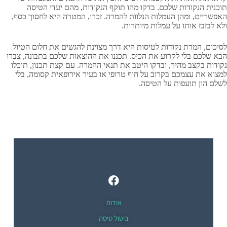
תוכנית הנקודות שלכם. בדקו מהו תוקף הנקודות, מהם יעדי הטיסה
האפשריים, ומהן העמלות הנלוות להמרה. זכרו, המטרה היא לחסוך כסף,
ולא לבזבז אותו על עמלות מיותרות.
לסיכום, המרת נקודות לטיסות היא דרך מצוינת להגשים את חלום הטיול
הבא שלכם בלי לקרוע את הכיס. תכננו את ההוצאות שלכם בתבונה, צברו
נקודות בקצב מהיר, ובדקו היטב את תנאי ההמרה. עם קצת תכנון, תוכלו
למצוא את עצמכם בקרוב על חוף טרופי או בעיר אירופאית קסומה, בלי
לשלם הון תועפות על הטיסה.
אודות
ביטול טיסה