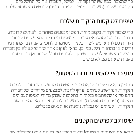
כך שתצברו כמה שיותר נקודות – למשל, העבירו את כל התשלומים
הקבועים שלכם (חשבונות, מנויים, קניות בסופר) לכרטיס האשראי שלכם.
טיפים למיקסום הנקודות שלכם
כדי לצבור נקודות בקצב מהיר, חפשו מבצעים מיוחדים. לעיתים קרובות,
חברות כרטיסי האשראי מציעות מבצעים מיוחדים המאפשרים לצבור
נקודות כפולות או משולשות בקניות מסוימות. לדוגמה, קניות ברשתות מזון
גדולות או בתחנות דלק. כמו כן, כדאי לעקוב אחר שיתופי פעולה בין חברות
כרטיסי האשראי לרשתות שיווק – לעיתים תוכלו לצבור נקודות נוספות
בקניות שאתם ממילא עושים.
מתי כדאי להמיר נקודות לטיסות?
התזמון הוא קריטי! בדקו את מחירי הטיסות מראש והשוו אותם לכמות
הנקודות הנדרשת. לעיתים, עדיף לחכות למבצעים מיוחדים של חברות
התעופה או להשתמש בנקודות בתקופות שבהן מחירי הטיסות גבוהים
במיוחד (כמו חגים וחופשות). אל תשכחו לבדוק את תנאי ההמרה של
הנקודות – לעיתים יש עמלות נוספות או תנאים מגבילים.
שימו לב לפרטים הקטנים
קראו את האותיות הקטנות! חשוב להבין את כל התנאים והמגבלות של