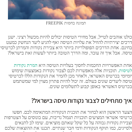
תמונה בחסות FREEPIK
כולנו אוהבים לטייל, אבל מחירי הטיסות יכולים להיות מכשול רציני. ישנן
דרכים יצירתיות להוזיל את עלויות הטיסה ואף להגיע ליעד הנחשק כמעט
בחינם. אחת הדרכים הפופולריות ביותר היא צבירת נקודות והמרתן לכרטיסי
טיסה. אבל איך זה עובד, ומה הדרך הטובה ביותר לעשות זאת בישראל?
אחת האפשרויות החכמות לחסוך בעלויות הטיסה היא
המרת נקודות
לטיסות
. תוכניות אלה מאפשרות לכם לצבור נקודות באמצעות שימוש
יומיומי בכרטיס האשראי, ולאחר מכן להמיר את הנקודות הללו לכרטיסי
טיסה ליעדים שונים בעולם. זה יכול להיות פתרון מצוין למי שמשתמש
בכרטיס האשראי באופן קבוע לתשלומים שונים.
איך מתחילים לצבור נקודות טיסה בישראל?
הצעד הראשון הוא לבחור את תוכנית הנקודות המתאימה לכם. חפשו
כרטיסי אשראי המציעים תוכניות תגמול נדיבות, עם בונוסים על הצטרפות
וצבירת נקודות גבוהה על כל שקל שאתם מוציאים. שימו לב לתנאים
ולסייגים, כמו תוקף הנקודות ודמי חבר שנתיים. תכננו את ההוצאות שלכם