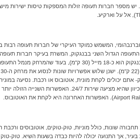
מספר חברות תעופה זולות המספקות טיסות ישירות מיש
ברנבהומי, המשמש כמוקד העיקרי של חברות תעופה רבות ב
ה התעופה הגדול השני בבנגקוק, המשרת בעיקר חברות תעופה
למרכז בנגקוק הוא כ-18 מייל (30 ק"מ), בעוד שהמרחק מנמל התעופ
יש
B) למרכז העיר בנגקוק- אתם יכולים לקחת מונית, אוטובוס או רכבת. נסיעה במו
התעופה של בנגקוק היא האפשרות הנוחה ביותר מכיוון שהיא מציעה שירות 24/7. האפשרות ה
תחבורה שונות, כולל מוניות, טוק-טוקים, אוטובוסים ורכבת ה
ות בעיר, אך התנועה יכולה להיות כבדה בשעות השיא. טוק-טוק