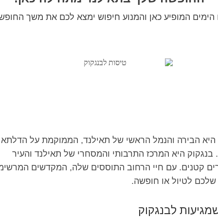
ימים המופיע כאן והמנוע חיפוש ימצא לכם את משך החופשה
קוק, הידועה גם בשם קרונג טפ (Krung Thep), היא הבירה והנמל הראשי של תאילנד, הממוקמת על ה
4 ק"מ) ממפרץ תאילנד. בנגקוק היא המרכז התרבותי והמסחרי של תאילנד והעיר
רים קטנים. עם חיי הרחוב התוססים שלה, המקדשים המרשימ
שלכם לטיול או חופשה.
שמגיעות לבנגקוק