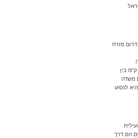
ראל
דרום מזרח
ה
נן שלוש אפשרויות שונות לנסוע את מרחק ה-30 ק"מ בין
נית משדה
שנייה הזולה יותר היא לנסוע
עילית
ים הם דרך