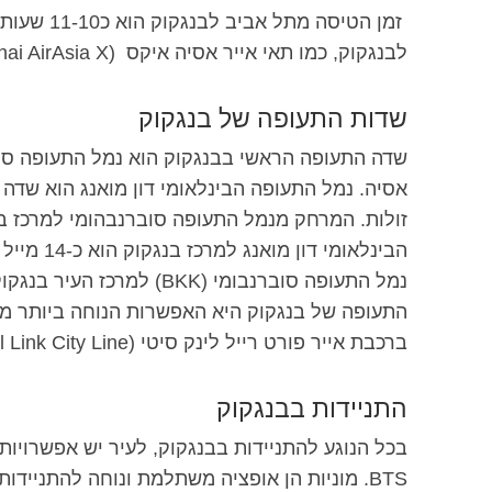
זמן הטיסה מתל אביב לבנגקוק הוא כ11-10 שעות. יש
לבנגקוק, כמו תאי אייר אסיה איקס (Thai AirAsia X), אל על וארקיע.
שדות התעופה של בנגקוק
שדה התעופה הראשי בבנגקוק הוא נמל התעופה סו
אסיה. נמל התעופה הבינלאומי דון מואנג הוא שד
זולות.
המרחק מנמל התעופה
סוברנבהומי
הבינלאומי דון מואנג למרכז בנגקוק הוא כ-14 מייל (22 ק"מ).
נמל התעופה סוברנבומי (KK
ברכבת אייר פורט רייל לינק סיטי (Airport Rail Link City Line). האפשרות האחרונה היא לקחת את האוטובוס.
התניידות בבנגקוק
בכל הנוגע להתניידות בבנגקוק, לעיר יש אפשרויות 
BTS. מוניות הן אופציה משתלמת ונוחה להתנייד