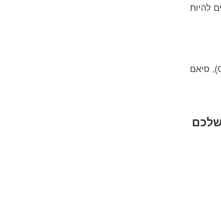
ם להיות
ישנן מספר אטרקציות בקרבת נמל התעופה המרכזי של בנגקוק, כולל "שוק סוף השבוע" המפורסם (Cha-tu-chak), סיאם
 שלכם