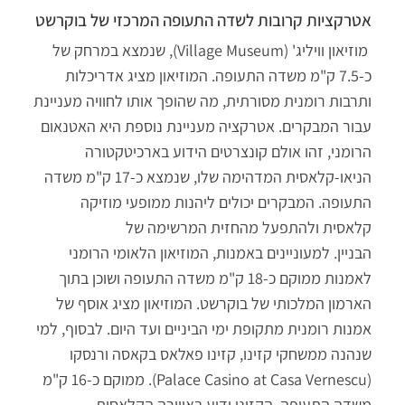
אטרקציות קרובות לשדה התעופה המרכזי של בוקרשט
מוזיאון וויליג' (
Village Museum)
, שנמצא במרחק של
כ-7.5 ק"מ משדה התעופה. המוזיאון מציג אדריכלות
ותרבות רומנית מסורתית, מה שהופך אותו לחוויה מעניינת
עבור המבקרים.
אטרקציה מעניינת נוספת היא האטנאום
הרומני, זהו אולם קונצרטים הידוע בארכיטקטורה
הניאו-קלאסית המדהימה שלו, שנמצא כ-17 ק"מ משדה
התעופה. המבקרים יכולים ליהנות ממופעי מוזיקה
קלאסית ולהתפעל מהחזית המרשימה של
הבניין.
למעוניינים באמנות, המוזיאון הלאומי הרומני
לאמנות ממוקם כ-18 ק"מ משדה התעופה ושוכן בתוך
הארמון המלכותי של בוקרשט. המוזיאון מציג אוסף של
אמנות רומנית מתקופת ימי הביניים ועד היום.
לבסוף, למי
שנהנה ממשחקי קזינו, קזינו פאלאס בקאסה ורנסקו
(Palace Casino at Casa Vernescu). ממוקם כ-16 ק"מ
משדה התעופה. הקזינו ידוע באווירה הקלאסית