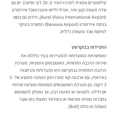
קילומטרים צפונית למרכז העיר (כ-20 דק' נסיעה). יש גם
שדה תעופה קטן יותר, אורול ולייסו איטנרנשנל איירפורט
(Aurel Vlaicu International Airport), הידוע גם בשם
בניסה איירפורט (Baneasa Airport) המשרת בעיקר
ל
טיסות שכר ותעופה כללית.
התניידות בבוקרשט
האפשרויות המועדפות
להתניידות בעיר
כוללות את
שירותי הרכבת התחתית, האוטובוסים והמוניות. מערכת
הרכבת התחתית בבוקרשט היא מהגדולות והרחבות
באירופה, עם ארבעה קווי מטרו וזמן המתנה ממוצע של 5-
3 דקות. גם מערכת האוטובוסים מפותחת ומציעה שירותי
יום ולילה. למוניות יש זמינות רבה, אך מומלץ להשתמש
בחברות מוניות מורשות או בשירותי הסעות כמו אובר
(Uber) או בולט (Bolt).